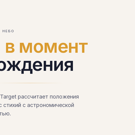
Е НЕБО
а
в момент
рождения
oTarget рассчитает положения
нс стихий с астрономической
тью.