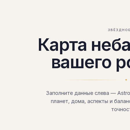
ЗВЁЗДНО
Карта неб
вашего 
✦
Заполните данные слева — Astr
планет, дома, аспекты и бала
точнос